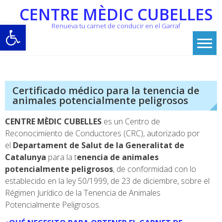
Skip
CENTRE MÈDIC CUBELLES
to
Abrir barra de herramientas
Renueva tu carnet de conducir en el Garraf
content
Certificado médico para la tenencia de
animales potencialmente peligrosos
CENTRE MÈDIC CUBELLES
es un Centro de
Reconocimiento de Conductores (CRC), autorizado por
el
Departament de Salut de la Generalitat de
Catalunya
para la t
enencia de animales
potencialmente peligrosos
, de conformidad con lo
establecido en la ley 50/1999, de 23 de diciembre, sobre el
Régimen Jurídico de la Tenencia de Animales
Potencialmente Peligrosos.