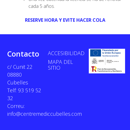
cada 5 años.
RESERVE HORA Y EVITE HACER COLA
Contacto
ACCESIBILIDAD
MAPA DEL
c/ Cunit 22
SITIO
08880
Cubelles
Telf: 93 519 52
32
Correu:
info@centremediccubelles.com