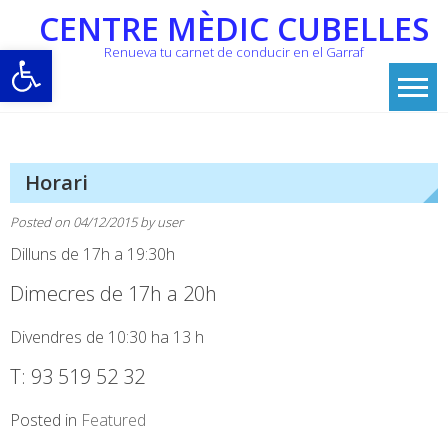
Skip
CENTRE MÈDIC CUBELLES
to
Obre la barra d'eines
Renueva tu carnet de conducir en el Garraf
content
Horari
Posted on
04/12/2015
by
user
Dilluns de 17h a 19:30h
Dimecres de 17h a 20h
Divendres de 10:30 ha 13 h
T: 93 519 52 32
Posted in
Featured