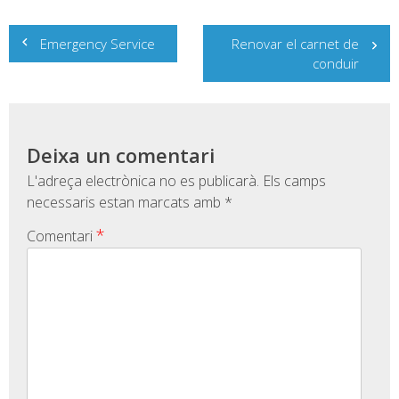
Navegació
Emergency Service
Renovar el carnet de
d'entrades
conduir
Deixa un comentari
L'adreça electrònica no es publicarà.
Els camps
necessaris estan marcats amb
*
*
Comentari