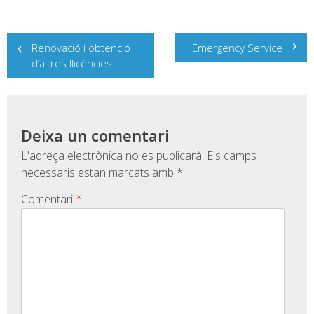
Navegació
Renovació i obtenció
Emergency Service
d'entrades
d’altres llicències
Deixa un comentari
L'adreça electrònica no es publicarà.
Els camps
necessaris estan marcats amb
*
*
Comentari