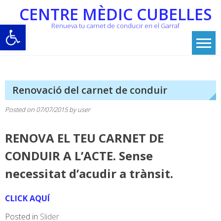
Skip
CENTRE MÈDIC CUBELLES
to
Obre la barra d'eines
Renueva tu carnet de conducir en el Garraf
content
Renovació del carnet de conduir
Posted on
07/07/2015
by
user
RENOVA EL TEU CARNET DE
CONDUIR A L’ACTE.
Sense
necessitat d’acudir a trànsit.
CLICK AQUÍ
Posted in
Slider